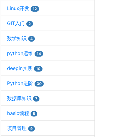
Linux开发
12
GIT入门
2
数学知识
4
python运维
14
deepin实践
10
Python进阶
30
数据库知识
7
basic编程
5
项目管理
9