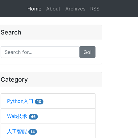
Home
About
Archives
RSS
Search
Go!
Category
Python入门
10
Web技术
46
人工智能
14